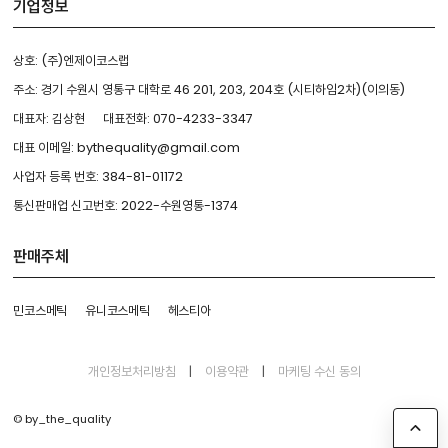
기업정보
상호: (주)엔제이코스랩
주소: 경기 수원시 영통구 대학로 46 201, 203, 204호 (시티하임2차)(이의동)
대표자: 김상현
대표전화: 070-4233-3347
대표 이메일: bythequality@gmail.com
사업자 등록 번호: 384-81-01172
통신판매업 신고번호: 2022-수원영통-1374
판매주체
민코스메틱
유니코스메틱
헤스티아
개인정보처리방침
|
이용약관
|
마케팅 수신 동의
© by_the_quality