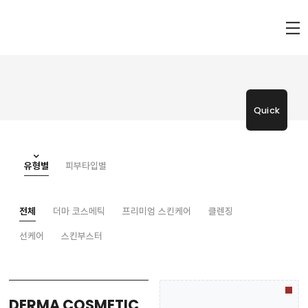
Quick
유형별
피부타입별
전체
더마 코스메틱
프리미엄 스킨케어
클렌징
선케어
스킨부스터
DERMA COSMETIC