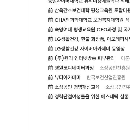
숭실사이버대학교 뷰티미용예술학과 외
前 삼육간호보건대학 평생교육원 토탈미
前 CHA의과학대학교 보건복지대학원 석
前 숙명여대 평생교육원 CEO과정 및 
前 LG생활건강, 한불 화장품, 아모레퍼시
前 LG생활건강 사이버아카데미 동영상
前 (주)원익 인터넷방송 피부관리
이론
前 병원코디네이터과정
소상공인진흥원
前 뷰티아카데미
한국보건산업진흥원
前 소상공인 경영개선교육
소상공인진
前 경력단절여성들을 위한 에스테틱 살롱 