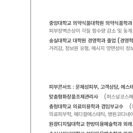
중앙대학교 의약식품대학원 의약식품학과 
피부장벽손상이 각질 함수량 감소 및 동계
숭실대학교 대학원 경영학과 졸업 (경영학
거리감, 정보원 유형, 메시지 양면성이 
피부콘서트 : 문제성피부, 고객상담, 에스
맞춤형화장품조제관리사
(퍼스널코스메틱
충청대학교 의료미용학과 겸임부교수
(
의료피부학, 메디컬에스테틱, 병원코디네
원광디지털대학교 한방미용예술학과 외