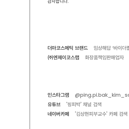
감사합니다.
더마코스메틱 브랜드
임상해답 ‘바이더
㈜엔제이코스랩
화장품책임판매업자
인스타그램
@ping.pi.bak_kim_s
유튜브
'핑피박' 채널 검색
네이버카페
'김상현피부교수' 카페 검색