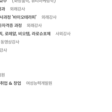
래교수
(화장품학, 뷰티마케팅학)
용과
외래강사
사과정 '바이오테라피'
외래강사
국가자격증 과정
외래강사
픽, 로레얄, 비오템, 라로슈포제
사외강사
동영상강사
강사
흥원
취업 & 창업
여성능력개발원