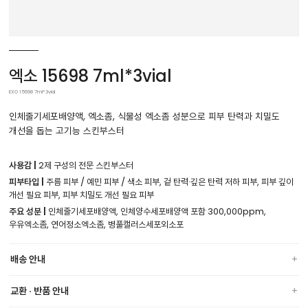
엑소 15698 7ml*3vial
EXO 15698 7ml*3vial
인체줄기세포배양액, 엑소좀, 식물성 엑소좀 성분으로 피부 탄력과 치밀도
개선을 돕는 고기능 스킨부스터
사용감 |
2제 구성의 전문 스킨부스터
피부타입 |
주름 피부 / 예민 피부 / 색소 피부, 겉 탄력·깊은 탄력 저하 피부, 피부 깊이
개선 필요 피부, 피부 치밀도 개선 필요 피부
주요 성분 |
인체줄기세포배양액, 인체양수세포배양액 포함 300,000ppm,
우유엑소좀, 연어정소엑소좀, 병풀캘러스세포외소포
배송 안내
교환 · 반품 안내