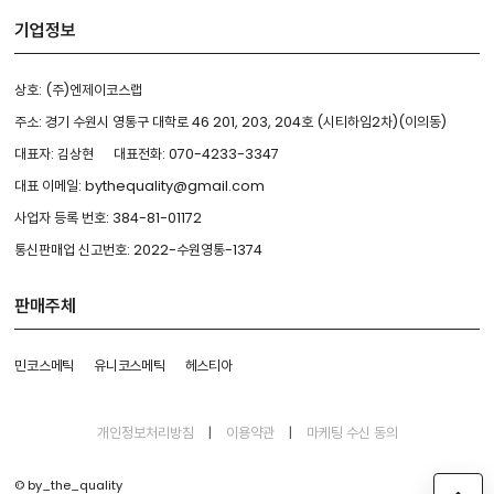
기업정보
상호: (주)엔제이코스랩
주소: 경기 수원시 영통구 대학로 46 201, 203, 204호 (시티하임2차)(이의동)
대표자: 김상현
대표전화: 070-4233-3347
대표 이메일: bythequality@gmail.com
사업자 등록 번호: 384-81-01172
통신판매업 신고번호: 2022-수원영통-1374
판매주체
민코스메틱
유니코스메틱
헤스티아
개인정보처리방침
|
이용약관
|
마케팅 수신 동의
© by_the_quality